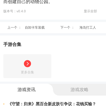
而创建自己的动物公园。
版本号：v0.4.0
显示全部
游戏功能
上一个 ：
自卸卡车装载
下一个 ：
海岛打工人
1、休闲魔法腾跃游戏，极致玩法，完成各种任务
应战，解锁更多关卡，体验不同乐趣。
机模拟器
手游合集
2、丰厚的关卡可供选择，解锁更多玩法，搜集各
种特殊道具，让你的进程愈加顺利。
3、你的角色的生命是无限的，所以你可以继续应
战自己打破手的速度和反响。
更多合集
4、折纸岛悠游乐园各种有趣的折纸动物可以送给
你DIY，各种各样的动物等着你去收藏。
游戏资讯
游戏攻略
游戏亮点
《守望：归来》黑百合新皮肤引争议：花钱买输？