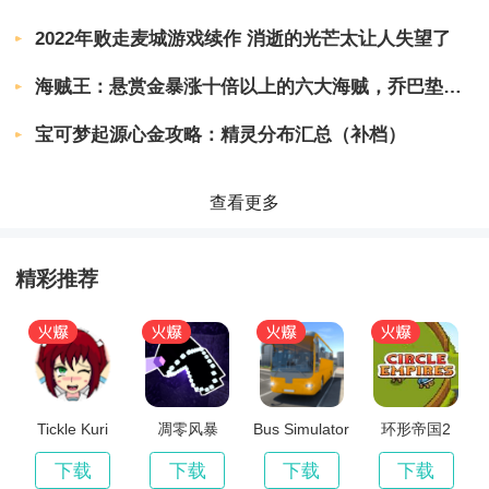
1、内容：一款全新的商业游戏，用各种心爱的动
2022年败走麦城游戏续作 消逝的光芒太让人失望了
物丰厚了动物园。
海贼王：悬赏金暴涨十倍以上的六大海贼，乔巴垫底，巴基只能第2
2、互动：玩家可以与小动物中止各种有趣的互
动，以及小动物的各种装饰。
宝可梦起源心金攻略：精灵分布汇总（补档）
3、搜集：经过搜集搜集新的心爱的动物。动物有
查看更多
很多种。疾速搜集:疾速搜集。
精彩推荐
游戏优势
1、模拟的游乐场。真正的游乐园有许多设备，玩
家可以自由地玩各种方式的文娱。
2、这里的每个设备都可以玩。你还可以在这里游
Tickle Kuri
凋零风暴
Bus Simulator
环形帝国2
泳和玩耍。这是非常有趣和免费的。你可以去免费
19(巴士模拟2广
州版)
下载
下载
下载
下载
的游乐园。