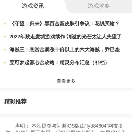
游戏资讯
游戏攻略
《守望：归来》黑百合新皮肤引争议：花钱买输？
2022年败走麦城游戏续作 消逝的光芒太让人失望了
海贼王：悬赏金暴涨十倍以上的六大海贼，乔巴垫底，巴基只能第2
宝可梦起源心金攻略：精灵分布汇总（补档）
查看更多
精彩推荐
声明：
本站掠夺与闪避iOS版由"lyd84604"网友提