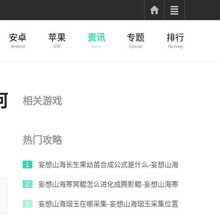
安卓
苹果
资讯
专题
排行
Android
iOS
News
Special
Ranking
何
相关游戏
热门攻略
1
妄想山海长生果幼苗合成公式是什么-妄想山海
长生果幼苗合成公式介绍
2
妄想山海寒冥鲲怎么进化成腾影鲲-妄想山海寒
冥鲲进化腾影鲲方法
3
妄想山海珚玉在哪采集-妄想山海珚玉采集位置