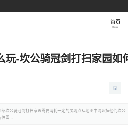
首页
Home
么玩-坎公骑冠剑打扫家园如
介绍坎公骑冠剑打扫家园需要消耗一定的灵魂点从地图中清理掉他们坎公
雷...