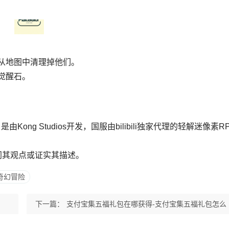
从地图中清理掉他们。
觉醒石。
g Studios开发，国服由bilibili独家代理的轻解迷像素R
同其观点或证实其描述。
奇幻冒险
法
下一篇：
支付宝集五福礼包在哪获得-支付宝集五福礼包怎么
领取