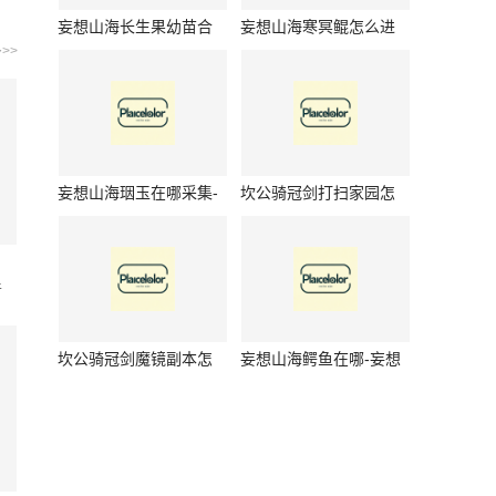
妄想山海长生果幼苗合
妄想山海寒冥鲲怎么进
成公式是什么-妄想山海
化成腾影鲲-妄想山海寒
>>
长生果幼苗合成公式介
冥鲲进化腾影鲲方法
绍
妄想山海珚玉在哪采集-
坎公骑冠剑打扫家园怎
妄想山海珚玉采集位置
么玩-坎公骑冠剑打扫家
介绍
园如何玩
普
坎公骑冠剑魔镜副本怎
妄想山海鳄鱼在哪-妄想
么玩-坎公骑冠剑魔镜副
山海鳄鱼位置介绍
本玩法是什么