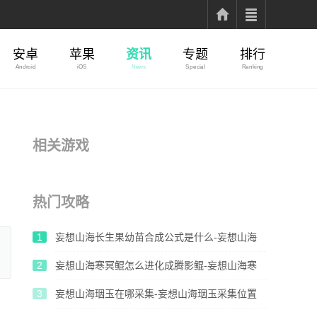
安卓
苹果
资讯
专题
排行
Android
iOS
News
Special
Ranking
相关游戏
热门攻略
1
妄想山海长生果幼苗合成公式是什么-妄想山海
长生果幼苗合成公式介绍
2
妄想山海寒冥鲲怎么进化成腾影鲲-妄想山海寒
冥鲲进化腾影鲲方法
3
妄想山海珚玉在哪采集-妄想山海珚玉采集位置