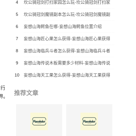
介绍
4
坎公骑冠剑打扫家园怎么玩-坎公骑冠剑打扫家
！
园如何玩
5
坎公骑冠剑魔镜副本怎么玩-坎公骑冠剑魔镜副
本玩法是什么
6
妄想山海鳄鱼在哪-妄想山海鳄鱼位置介绍
7
妄想山海匠心果怎么获得-妄想山海匠心果获得
攻略
8
妄想山海临兵斗者怎么获得-妄想山海临兵斗者
获得攻略
9
妄想山海传说木板需要多少材料-妄想山海传说
木板所需材料介绍
10
妄想山海天工果怎么获得-妄想山海天工果获得
攻略
进行
推荐文章
界。