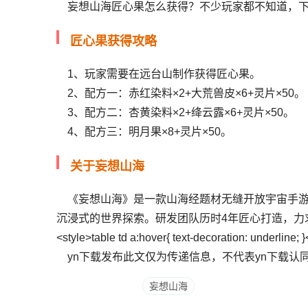
妄想山海匠心果怎么获得？不少玩家都不知道，下
匠心果获得攻略
1、玩家需要在远台山制作获得匠心果。
2、配方一：赤红染料×2+大荒兽皮×6+灵片×50。
3、配方二：杏黄染料×2+绛云露×6+灵片×50。
4、配方三：明月果×8+灵片×50。
关于妄想山海
《妄想山海》是一款山海经题材无缝开放宇宙手
沉浸式的世界探索。研发团队历时4年匠心打造，力
<style>table td a:hover{ text-decoration: underline; }
yn下载发布此文仅为传递信息，不代表yn下载认
妄想山海