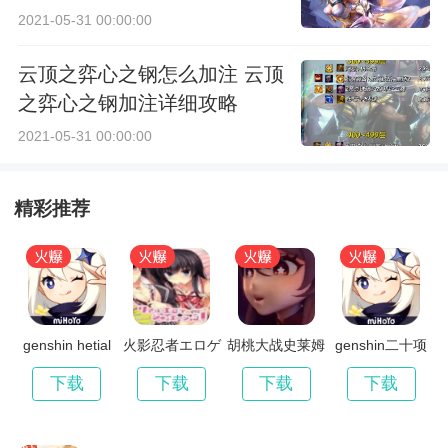
券充值价格表一览)
2021-05-31 00:00:00
云顶之弈心之钢怎么加注 云顶
之弈心之钢加注详细攻略
2021-05-31 00:00:00
精彩推荐
genshin hetial
火影忍者エロゲ
胡桃大战史莱姆
genshin二十项
汉化版
原版樱花
修改器
下载
下载
下载
下载